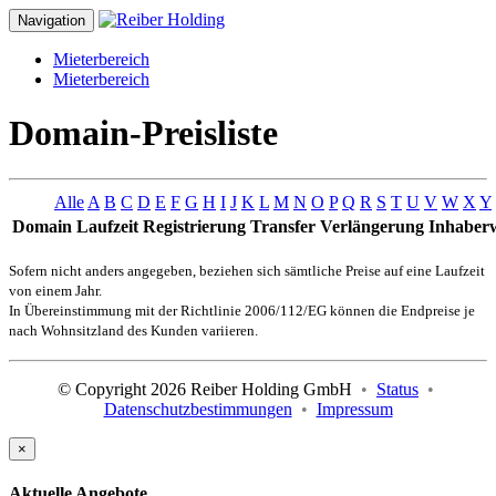
Navigation
Mieterbereich
Mieterbereich
Domain-Preisliste
Alle
A
B
C
D
E
F
G
H
I
J
K
L
M
N
O
P
Q
R
S
T
U
V
W
X
Y
Domain
Laufzeit
Registrierung
Transfer
Verlängerung
Inhaber
Sofern nicht anders angegeben, beziehen sich sämtliche Preise auf eine Laufzeit
von einem Jahr.
In Übereinstimmung mit der Richtlinie 2006/112/EG können die Endpreise je
nach Wohnsitzland des Kunden variieren.
© Copyright 2026 Reiber Holding GmbH
•
Status
•
Datenschutzbestimmungen
•
Impressum
×
Aktuelle Angebote